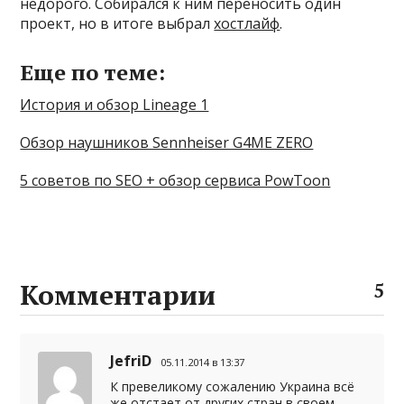
недорого. Собирался к ним переносить один
проект, но в итоге выбрал
хостлайф
.
Еще по теме:
История и обзор Lineage 1
Обзор наушников Sennheiser G4ME ZERO
5 советов по SEO + обзор сервиса PowToon
Комментарии
5
JefriD
05.11.2014 в 13:37
К превеликому сожалению Украина всё
же отстает от других стран в своем