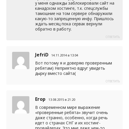
у меня однажды заблокировали сайт на
канадском хостинге, т.к. спецслужбы
тамошние на том сервере обнаружили
какую-то запрещенную инфу. Пришлось
ждать месяц пока сервак вернули
обратно в работу.
ОТВЕТИТЬ
JefriD
14.11.2014 в 13:04
Вот потому я и доверяю проверенным
ребятам) Неприятно вдруг увидеть
дырку вместо сайта(
ОТВЕТИТЬ
Егор
13.08.2015 в 21:20
В современном мире выражение
«проверенные ребята» звучит очень
даже странно, особенно, когда речь
идет о странах СНГ и их хостинг-
провайдерах. Это мне даже чем-то