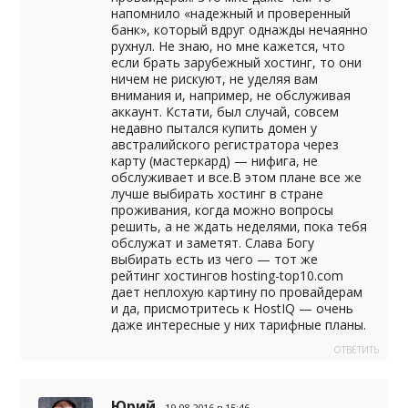
напомнило «надежный и проверенный
банк», который вдруг однажды нечаянно
рухнул. Не знаю, но мне кажется, что
если брать зарубежный хостинг, то они
ничем не рискуют, не уделяя вам
внимания и, например, не обслуживая
аккаунт. Кстати, был случай, совсем
недавно пытался купить домен у
австралийского регистратора через
карту (мастеркард) — нифига, не
обслуживает и все.В этом плане все же
лучше выбирать хостинг в стране
проживания, когда можно вопросы
решить, а не ждать неделями, пока тебя
обслужат и заметят. Слава Богу
выбирать есть из чего — тот же
рейтинг хостингов hosting-top10.com
дает неплохую картину по провайдерам
и да, присмотритесь к HostIQ — очень
даже интересные у них тарифные планы.
ОТВЕТИТЬ
Юрий
19.08.2016 в 15:46