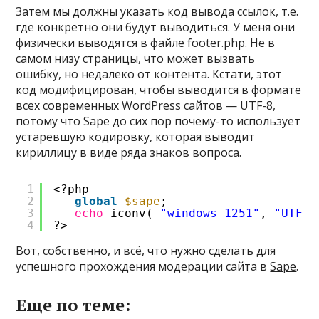
Затем мы должны указать код вывода ссылок, т.е.
где конкретно они будут выводиться. У меня они
физически выводятся в файле footer.php. Не в
самом низу страницы, что может вызвать
ошибку, но недалеко от контента. Кстати, этот
код модифицирован, чтобы выводится в формате
всех современных WordPress сайтов — UTF-8,
потому что Sape до сих пор почему-то использует
устаревшую кодировку, которая выводит
кириллицу в виде ряда знаков вопроса.
1
<?php
2
global
$sape
;
3
echo
iconv( 
"windows-1251"
, 
"UTF-8
4
?>
Вот, собственно, и всё, что нужно сделать для
успешного прохождения модерации сайта в
Sape
.
Еще по теме: