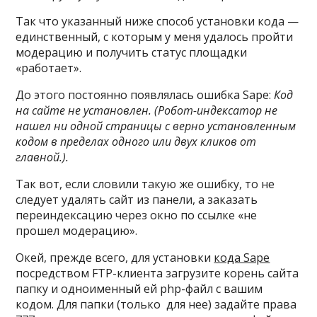
Так что указанный ниже способ установки кода —
единственный, с которым у меня удалось пройти
модерацию и получить статус площадки
«работает».
До этого постоянно появлялась ошибка Sape:
Код
на сайте не установлен. (Робот-
индексатор не
нашел ни одной страницы
с
верно установленным
кодом
в
пределах одного
или
двух кликов
от
главной
.).
Так вот, если словили такую же ошибку, то не
следует удалять сайт из панели, а заказать
переиндексацию через окно по ссылке «не
прошел модерацию».
Окей, прежде всего, для установки
кода Sape
посредством FTP-клиента загрузите корень сайта
папку и одноименный ей php-файл с вашим
кодом. Для папки (только для нее) задайте права