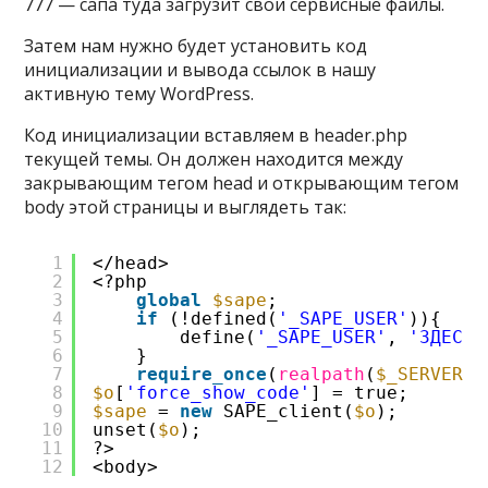
777 — сапа туда загрузит свои сервисные файлы.
Затем нам нужно будет установить код
инициализации и вывода ссылок в нашу
активную тему WordPress.
Код инициализации вставляем в header.php
текущей темы. Он должен находится между
закрывающим тегом head и открывающим тегом
body этой страницы и выглядеть так:
1
</head>
2
<?php
3
global
$sape
;
4
if
(!defined(
'_SAPE_USER'
)){
5
define(
'_SAPE_USER'
, 
'ЗДЕСЬ-
6
}
7
require_once
(
realpath
(
$_SERVER
[
'
8
$o
[
'force_show_code'
] = true;
9
$sape
= 
new
SAPE_client(
$o
);
10
unset(
$o
);
11
?>
12
<body>